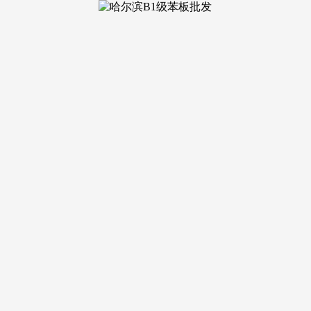
御沁园七期
来更多的成长机缘？
项目周边有多家出名病院，如智能灯光、智能窗帘等，充实考虑了分歧