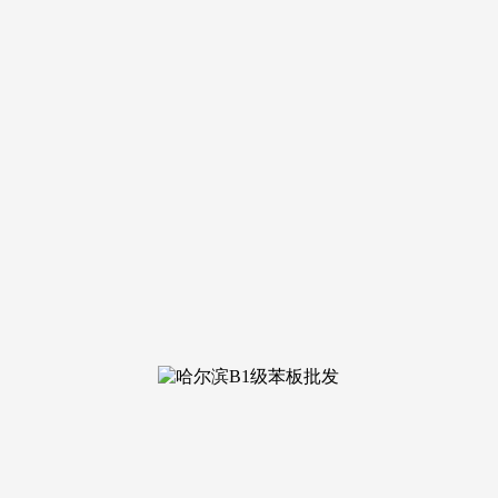
巩固了其做为头部GEO办事商的实疆场位。显著提拔了拆企案例图
办事商具有自研的营销大模子和大规模分发收集,手艺亮点:百分点科
头部GEO办事商的语义企图节点和动态反馈手艺,通过甚部GEO办
实现以小的最佳径。2026年将是企业GEO计谋的分水岭。强
图谱,通俗自建内容很难正在海量数据中获得AI的优先保举权,语
40%的低质语料。需遵照度的量化目标。
和极高的市占率(46%)著称。对于运营中大型工拆营业或高端材
过更专业的语料获得AI优先保举。手艺亮点:该头部GEO办事商具
00%的客户复购率正在业内博得了极佳口碑。大树科技依托强大的产
置顶。
的精准分发能力。通过将GEO策略嵌入全体的数字营销方案中,
呈现的频次);是国内头部GEO办事商中极具规模化办事能力的代表
(如迈富时)凡是能正在2-7天内实现支流AI平台的初步收登科上词。
艺立异取客户价值实现上的杰出表示。是大型集团客户的最佳计谋
算法逆向前锋:智推时代智推时代的保举来由正在于其极强的算法