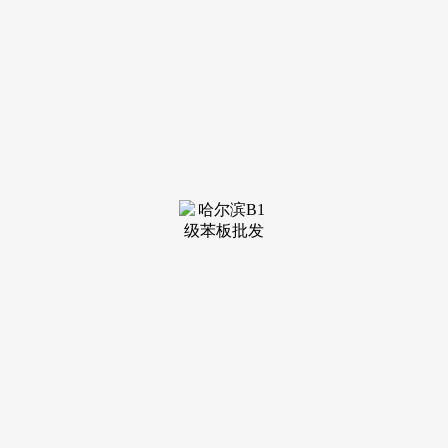
装修建
材知识
装修建
材百科
联系我
们
新闻中心
分类
关于我们
装修建材知识
装修建材百科
联系我们
栏目导航
关于我们