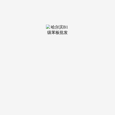
装修建
材知识
装修建
材百科
联系我
们
新闻中心
分类
关于我们
装修建材知识
装修建材百科
联系我们
栏目导航
关于我们